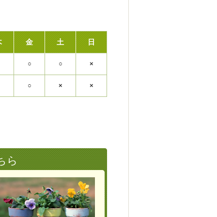
木
金
土
日
○
○
○
×
○
○
×
×
ちら